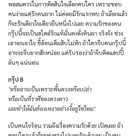
พอสมควรในการตัดสินใจเลือกคบใคร เพราะชอบ
คนง่ายแต่รักคนยาก ไม่ค่อยมีรักแรกพบ ถ้าเลือกแล้ว
ก็จะรักเดียวใจเดียวยืนหนึ่งไปเลย ความรักของคน
กรุ๊ปนี้จะเป็นสไตล์รักแท้มั่นคงดั่งหินผา จริงจัง ช่วง
เอาอกเอาใจ ขี้อ้อนเต็มสิบไม่หัก ถ้าใครจีบคนกรุ๊ปนี้
อาจจะจีบยากสักหน่อย แต่รับรองว่าถ้าจีบติดแฮปปี้
ล้นๆ แน่นอน
กรุ๊ป B
‘หรืออาจเป็นเพราะพื้นดวงหรือเปล่า
หรือเป็นที่ราศีของดวงดาว
เลยทำให้ฉันต้องเหงาอย่างงี้อยู่ใช่ไหม’
เป็นคนใจร้อน รวมถึงเรื่องความรักด้วย เปิดเผย ถ้า
ชอบใครแล้วก็จะพุ่งตรงไปบอกรักเค้าเลย เป็นคน