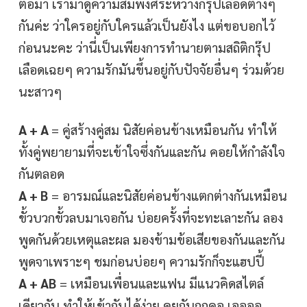
ต่อมา เรามาดูความสมพงศ์ระหว่างกรุ๊ปเลือดต่างๆ
กันค่ะ ว่าใครอยู่กับใครแล้วเป็นยังไง แต่ขอบอกไว้
ก่อนนะคะ ว่านี่เป็นเพียงการทำนายตามสถิติกรุ๊ป
เลือดเฉยๆ ความรักมันขึ้นอยู่กับปัจจัยอื่นๆ ร่วมด้วย
นะสาวๆ
A + A
= คู่สร้างคู่สม นิสัยค่อนข้างเหมือนกัน ทำให้
ทั้งคู่พยายามที่จะเข้าใจซึ่งกันและกัน คอยให้กำลังใจ
กันตลอด
A + B
= อารมณ์และนิสัยค่อนข้างแตกต่างกันเหมือน
ขั้วบวกขั้วลบมาเจอกัน บ่อยครั้งที่จะทะเลาะกัน ลอง
พูดกันด้วยเหตุและผล มองข้ามข้อเสียของกันและกัน
พูดจาเพราะๆ ชมก่อนบ่อยๆ ความรักก็จะแฮปปี้
A + AB
= เหมือนเพื่อนและแฟน มีแนวคิดสไตล์
เดียวกัน ทำให้เข้ากันได้ง่าย คุยกันถูกคอ เออออ