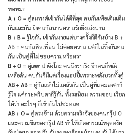
ห่อหมก
A + O
= คู่สมพงศ์เข้ากันได้ดีที่สุด คบกันเพื่อเติมเต็ม
กันและกัน ยิ่งคบกันนานความรักยิ่งเบ่งบาน
B + B
= รู้ใจกัน เข้ากันง่ายแต่บางครั้งก็ตีกันบ้าง B +
AB = คบกันฟีลเพื่อน ไม่ค่อยหวาน แต่ก็ไม่ทิ้งกันคบ
กัน เป็นคู่ที่ไม่ชอบความหวือหวา
B + O
= คู่เฮฮาปาจิงโกะ คนนึงร่าเริง อีกคนก็พลัง
เหลือล้น คบกันก็มีแต่เรื่องแฮปปี้เพราะพลังบวกทั้งคู่
AB + AB
= คู่กันแล้วไม่แคล้วกัน เป็นคู่ที่แค่มองตาก็
รู้ใจ แค่กระพริบตาก็รู้กัน ทั้งรสนิยม ความชอบ เรียก
ได้ว่า อะไรๆ ก็เข้ากันไปซะหมด
AB + O
= คู่ตรงข้าม ด้วยความจริงจังของคนกรุ๊ป O
และความชิลของกรุ๊ป AB ทำให้เกิดอารมณ์หงุดหงิด
กันบ่อยๆ ลองปรับกันคนละเล็กละน้อย คบกันได้ยาว