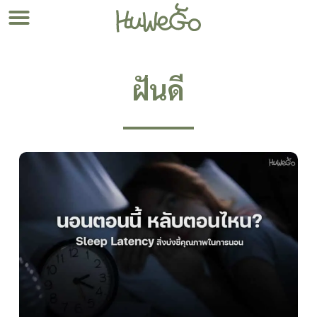
ฝันดี